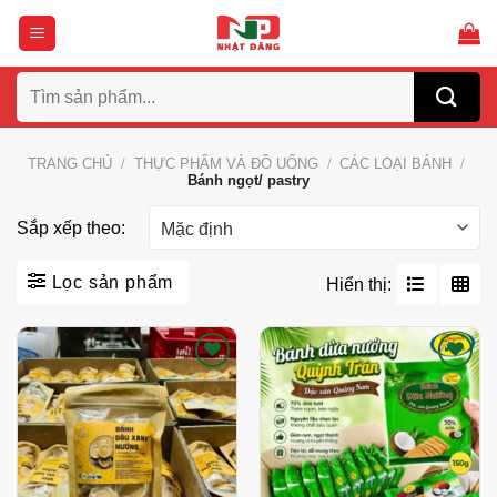
Bỏ
qua
nội
Tìm
dung
kiếm:
TRANG CHỦ
/
THỰC PHẨM VÀ ĐỒ UỐNG
/
CÁC LOẠI BÁNH
/
Bánh ngọt/ pastry
Sắp xếp theo:
Lọc sản phẩm
Hiển thị:
Thích
Thích