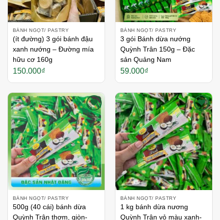
BÁNH NGỌT/ PASTRY
BÁNH NGỌT/ PASTRY
(ít đường) 3 gói bánh đậu
3 gói Bánh dừa nướng
xanh nướng – Đường mía
Quỳnh Trân 150g – Đặc
hữu cơ 160g
sản Quảng Nam
150.000
₫
59.000
₫
Thích
Thích
BÁNH NGỌT/ PASTRY
BÁNH NGỌT/ PASTRY
500g (40 cái) bánh dừa
1 kg bánh dừa nương
Quỳnh Trân thơm, giòn-
Quỳnh Trân vỏ màu xanh-