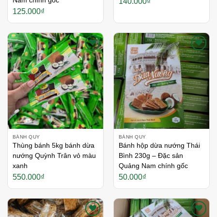
Nam chính gốc
140.000
₫
125.000
₫
Thích
Thích
BÁNH QUY
BÁNH QUY
Thùng bánh 5kg bánh dừa
Bánh hộp dừa nướng Thái
nướng Quỳnh Trân vỏ màu
Bình 230g – Đặc sản
xanh
Quảng Nam chính gốc
550.000
₫
50.000
₫