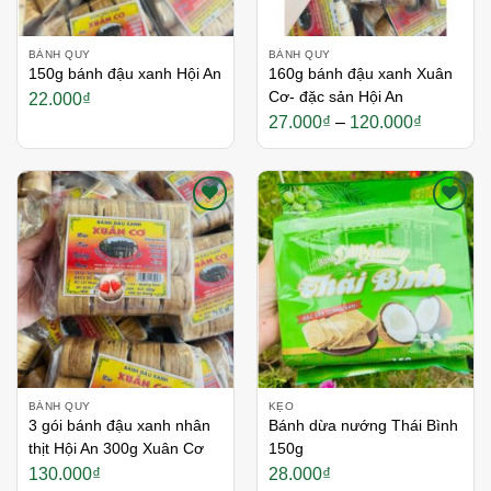
BÁNH QUY
BÁNH QUY
150g bánh đậu xanh Hội An
160g bánh đậu xanh Xuân
Cơ- đặc sản Hội An
22.000
₫
Khoảng
27.000
₫
–
120.000
₫
giá:
từ
27.000₫
đến
120.000
Thích
Thích
BÁNH QUY
KẸO
3 gói bánh đậu xanh nhân
Bánh dừa nướng Thái Bình
thịt Hội An 300g Xuân Cơ
150g
130.000
₫
28.000
₫