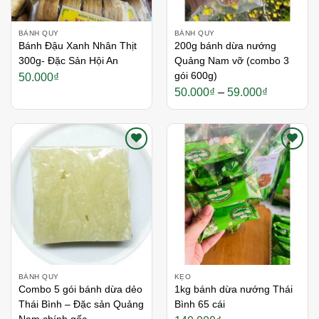
BÁNH QUY
BÁNH QUY
Bánh Đậu Xanh Nhân Thịt
200g bánh dừa nướng
300g- Đặc Sản Hội An
Quảng Nam vỡ (combo 3
gói 600g)
50.000
₫
Khoảng
50.000
₫
–
59.000
₫
giá:
từ
50.000₫
đến
59.000₫
Thích
Thích
BÁNH QUY
KẸO
Combo 5 gói bánh dừa dẻo
1kg bánh dừa nướng Thái
Thái Bình – Đặc sản Quảng
Bình 65 cái