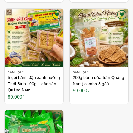
Thích
Thích
BÁNH QUY
BÁNH QUY
5 gói bánh đậu xanh nướng
200g bánh dừa trần Quảng
Thái Bình 100g – đặc sản
Nam( combo 3 gói)
Quảng Nam
59.000
₫
89.000
₫
Thích