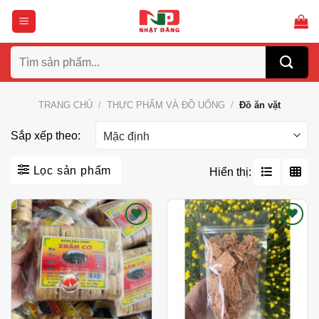
Bỏ
qua
nội
Tìm
dung
kiếm:
TRANG CHỦ
/
THỰC PHẨM VÀ ĐỒ UỐNG
/
Đồ ăn vặt
Sắp xếp theo:
Lọc sản phẩm
Hiển thị:
Thích
Thích