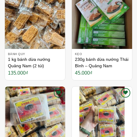
Thích
Thích
BÁNH QUY
KẸO
1 kg bánh dừa nướng
230g bánh dừa nướng Thái
Quảng Nam (2 túi)
Bình – Quảng Nam
135.000
₫
45.000
₫
Thích
Thích