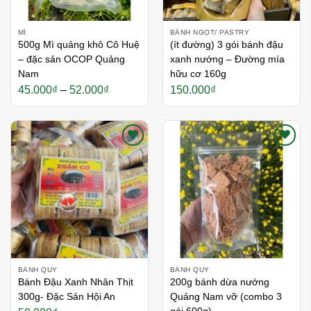
MÌ
BÁNH NGỌT/ PASTRY
500g Mì quảng khô Cô Huệ
(ít đường) 3 gói bánh đậu
– đặc sản OCOP Quảng
xanh nướng – Đường mía
Nam
hữu cơ 160g
Khoảng
45.000
₫
–
52.000
₫
150.000
₫
giá:
từ
45.000₫
đến
52.000₫
Thích
Thích
BÁNH QUY
BÁNH QUY
Bánh Đậu Xanh Nhân Thịt
200g bánh dừa nướng
300g- Đặc Sản Hội An
Quảng Nam vỡ (combo 3