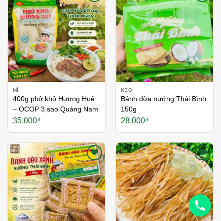
Thích
Thích
MÌ
KẸO
400g phở khô Hương Huệ
Bánh dừa nướng Thái Bình
– OCOP 3 sao Quảng Nam
150g
35.000
₫
28.000
₫
Thích
Thích