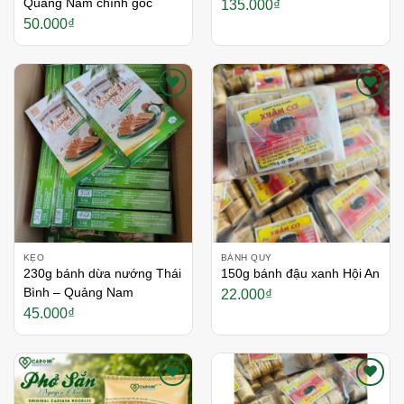
Quảng Nam chính gốc
135.000
₫
50.000
₫
Thích
Thích
KẸO
BÁNH QUY
230g bánh dừa nướng Thái
150g bánh đậu xanh Hội An
Bình – Quảng Nam
22.000
₫
45.000
₫
Thích
Thích