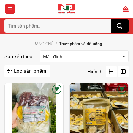
Bỏ
qua
nội
Tìm
dung
kiếm:
TRANG CHỦ
/
Thực phẩm và đồ uống
Sắp xếp theo:
Lọc sản phẩm
Hiển thị:
Thích
Thích