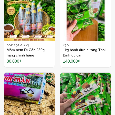
Thích
Thích
GÓI/ BỘT GIA VỊ
KẸO
Mắm nêm Dì Cẩn 250g
1kg bánh dừa nướng Thái
hàng chính hãng
Bình 65 cái
30.000
₫
140.000
₫
Thích
Thích