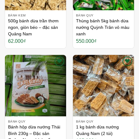
BÁNH KEM
BÁNH QUY
500g bánh dừa trần thơm
Thùng bánh 5kg bánh dừa
ngon, giòn béo – đặc sản
nướng Quỳnh Trân vỏ màu
Quảng Nam
xanh
62.000
₫
550.000
₫
Thích
Thích
BÁNH QUY
BÁNH QUY
Bánh hộp dừa nướng Thái
1 kg bánh dừa nướng
Bình 230g – Đặc sản
Quảng Nam (2 túi)