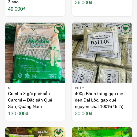
3 sao
36.000
₫
49.000
₫
Thích
Thích
MÌ
KHÁC
Combo 3 gói phở sắn
400g Bánh tráng gạo mè
Caromi – Đặc sản Quế
đen Đại Lộc, gạo quê
Sơn, Quảng Nam
nguyên chất 100%(45 lá)
130.000
₫
30.000
₫