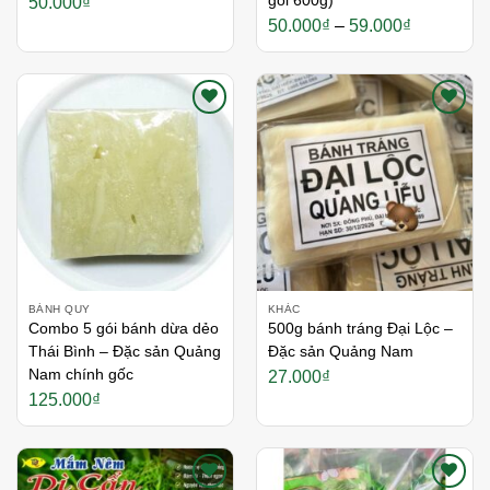
gói 600g)
50.000
₫
Khoảng
50.000
₫
–
59.000
₫
giá:
từ
50.000₫
đến
59.000₫
Thích
Thích
BÁNH QUY
KHÁC
Combo 5 gói bánh dừa dẻo
500g bánh tráng Đại Lộc –
Thái Bình – Đặc sản Quảng
Đặc sản Quảng Nam
Nam chính gốc
27.000
₫
125.000
₫