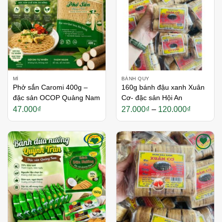
MÌ
BÁNH QUY
Phở sắn Caromi 400g –
160g bánh đậu xanh Xuân
đặc sản OCOP Quảng Nam
Cơ- đặc sản Hội An
Khoảng
47.000
₫
27.000
₫
–
120.000
₫
giá:
từ
27.000₫
đến
120.000
Thích
Thích