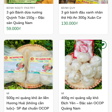
BÁNH NGỌT/ PASTRY
BÁNH QUY
3 gói Bánh dừa nướng
3 gói bánh đậu xanh nhân
Quỳnh Trân 150g – Đặc
thịt Hội An 300g Xuân Cơ
sản Quảng Nam
130.000
₫
59.000
₫
Thích
Thích
MÌ
MÌ
500g mì quảng khô ăn liền
400g mì quảng sấy khô
Hương Huệ (không cần
Địch Yên – Đặc sản OCOP
luộc)- SP đạt chuẩn OCOP
Quảng Nam