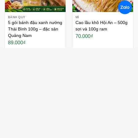
BÁNH QUY
MÌ
5 gói bánh đậu xanh nướng
Cao lầu khô Hội An – 500g
Thái Bình 100g – đặc sản
sợi và 100g ram
Quảng Nam
70.000
₫
89.000
₫
Thích
Thích
BÁNH NGỌT/ PASTRY
MÌ
500g (40 cái) bánh dừa
300g Mì quảng khô Cô Huệ
Quỳnh Trân thơm, giòn-
mix vị – đặc sản OCOP