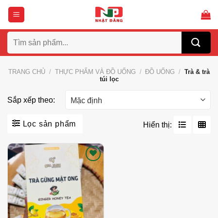
Bỏ
qua
nội
Tìm
dung
kiếm:
TRANG CHỦ
/
THỰC PHẨM VÀ ĐỒ UỐNG
/
ĐỒ UỐNG
/
Trà & trà
túi lọc
Sắp xếp theo:
Lọc sản phẩm
Hiển thị:
Thích