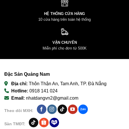
HỆ THỐNG CỬA HÀNG
10 cửa hàng trên toàn hệ thống
VẬN CHUYỂN
Miễn phí cho đơn từ 500K
Đặc Sản Quảng Nam
Địa chỉ:
Thôn Thận An, Tam Anh, TP. Đà Nẵng
Hotline:
0918 141 024
Email:
nhatdangvn2@gmail.com
Theo dõi MXH:
Sàn TMĐT: