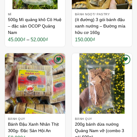
MÌ
BÁNH NGỌT/ PASTRY
500g Mì quảng khô Cô Huệ
(ít đường) 3 gói bánh đậu
– đặc sản OCOP Quảng
xanh nướng – Đường mía
Nam
hữu cơ 160g
Khoảng
45.000
₫
–
52.000
₫
150.000
₫
giá:
từ
45.000₫
đến
52.000₫
Thích
Thích
BÁNH QUY
BÁNH QUY
Bánh Đậu Xanh Nhân Thịt
200g bánh dừa nướng
300g- Đặc Sản Hội An
Quảng Nam vỡ (combo 3