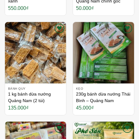
xanh
Quảng Nam chính gốc
550.000
₫
50.000
₫
Thích
Thích
BÁNH QUY
KẸO
1 kg bánh dừa nướng
230g bánh dừa nướng Thái
Quảng Nam (2 túi)
Bình – Quảng Nam
135.000
₫
45.000
₫
Thích
Thích