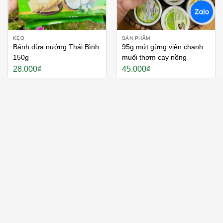
KẸO
SẢN PHẨM
Bánh dừa nướng Thái Bình
95g mứt gừng viên chanh
150g
muối thơm cay nồng
28.000
₫
45.000
₫
Thích
Thích
BÁNH QUY
MÌ
5 gói bánh đậu xanh nướng
Cao lầu khô Hội An – 500g
Thái Bình 100g – đặc sản
sợi và 100g ram