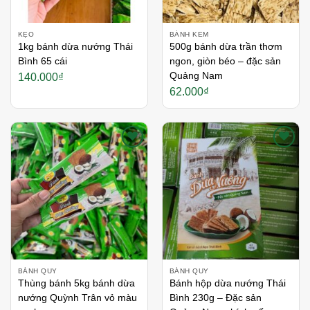
KẸO
BÁNH KEM
1kg bánh dừa nướng Thái
500g bánh dừa trần thơm
Bình 65 cái
ngon, giòn béo – đặc sản
Quảng Nam
140.000
₫
62.000
₫
Thích
Thích
BÁNH QUY
BÁNH QUY
Thùng bánh 5kg bánh dừa
Bánh hộp dừa nướng Thái
nướng Quỳnh Trân vỏ màu
Bình 230g – Đặc sản