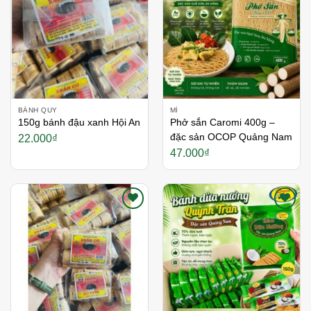
BÁNH QUY
MÌ
150g bánh đậu xanh Hội An
Phở sắn Caromi 400g –
đặc sản OCOP Quảng Nam
22.000
₫
47.000
₫
Thích
Thích