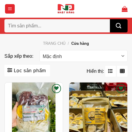
Bỏ
qua
nội
Tìm
dung
kiếm:
TRANG CHỦ
/
Cửa hàng
Sắp xếp theo:
Lọc sản phẩm
Hiển thị:
Thích
Thích