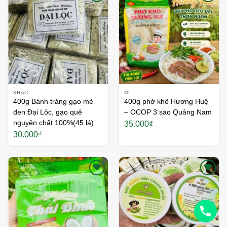
Thích
Thích
KHÁC
MÌ
400g Bánh tráng gạo mè
400g phở khô Hương Huệ
đen Đại Lộc, gạo quê
– OCOP 3 sao Quảng Nam
nguyên chất 100%(45 lá)
35.000
₫
30.000
₫
Thích
Thích