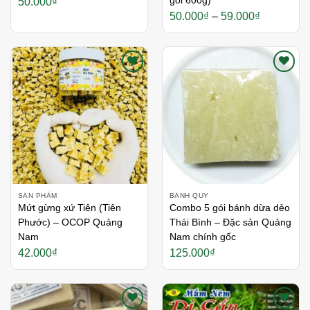
gói 600g)
50.000
₫
Khoảng
50.000
₫
–
59.000
₫
giá:
từ
50.000₫
đến
59.000₫
Thích
Thích
SẢN PHẨM
BÁNH QUY
Mứt gừng xứ Tiên (Tiên
Combo 5 gói bánh dừa dẻo
Phước) – OCOP Quảng
Thái Bình – Đặc sản Quảng
Nam
Nam chính gốc
42.000
₫
125.000
₫