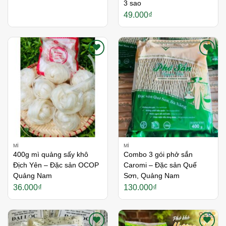
3 sao
49.000
₫
Thích
Thích
MÌ
MÌ
400g mì quảng sấy khô
Combo 3 gói phở sắn
Địch Yên – Đặc sản OCOP
Caromi – Đặc sản Quế
Quảng Nam
Sơn, Quảng Nam
36.000
₫
130.000
₫