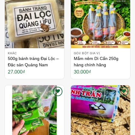
Thích
Thích
KHÁC
GÓI/ BỘT GIA VỊ
500g bánh tráng Đại Lộc –
Mắm nêm Dì Cẩn 250g
Đặc sản Quảng Nam
hàng chính hãng
27.000
₫
30.000
₫
Thích
Thích