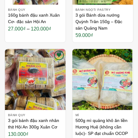
BÁNH QUY
BÁNH NGỌT/ PASTRY
160g bánh đậu xanh Xuân
3 gói Bánh dừa nướng
Cơ- đặc sản Hội An
Quỳnh Trân 150g – Đặc
Khoảng
sản Quảng Nam
27.000
₫
–
120.000
₫
giá:
59.000
₫
từ
27.000₫
đến
120.000₫
Thích
Thích
BÁNH QUY
MÌ
3 gói bánh đậu xanh nhân
500g mì quảng khô ăn liền
thịt Hội An 300g Xuân Cơ
Hương Huệ (không cần
luộc)- SP đạt chuẩn OCOP
130.000
₫