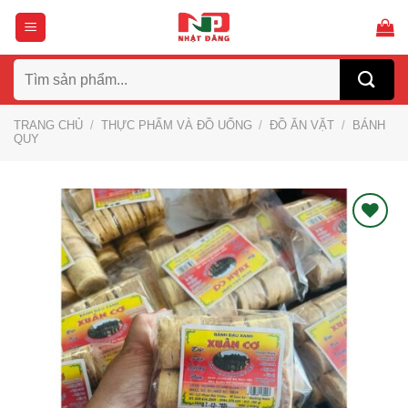
Bỏ
qua
nội
Tìm
dung
kiếm:
TRANG CHỦ
/
THỰC PHẨM VÀ ĐỒ UỐNG
/
ĐỒ ĂN VẶT
/
BÁNH
QUY
Thích