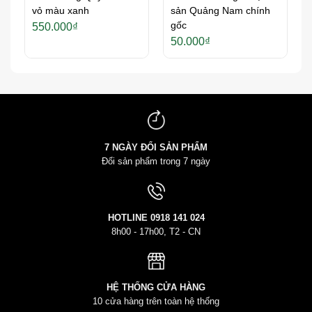
vỏ màu xanh
sản Quảng Nam chính
oảng
gốc
550.000
₫
:
50.000
₫
.000₫
n
.000₫
7 NGÀY ĐỔI SẢN PHẨM
Đổi sản phẩm trong 7 ngày
HOTLINE
0918 141 024
8h00 - 17h00, T2 - CN
HỆ THỐNG CỬA HÀNG
10 cửa hàng trên toàn hệ thống