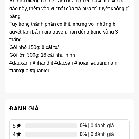
Ăn một miếng có thể cảm nhận được cả 4 mùi vị độc
đáo này, thêm vào vị chát của trà nữa thì tuyệt không gì
bằng.
Tuy trong thành phần có thịt, nhưng với những bí
quyết làm bánh gia truyền, hạn dùng trong vòng 3
tháng.
Gói nhỏ 150g: 8 cái to/
Gói lớn 300g: 16 cái như hình
#dauxanh #nhanthit #dacsan #hoian #quangnam
#lamqua #quabieu
ĐÁNH GIÁ
0%
| 0 đánh giá
5
0%
| 0 đánh giá
4