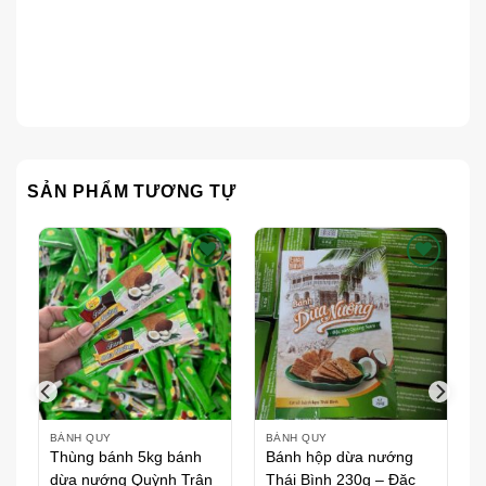
SẢN PHẨM TƯƠNG TỰ
h
Thích
Thích
BÁNH QUY
BÁNH QUY
Thùng bánh 5kg bánh
Bánh hộp dừa nướng
dừa nướng Quỳnh Trân
Thái Bình 230g – Đặc