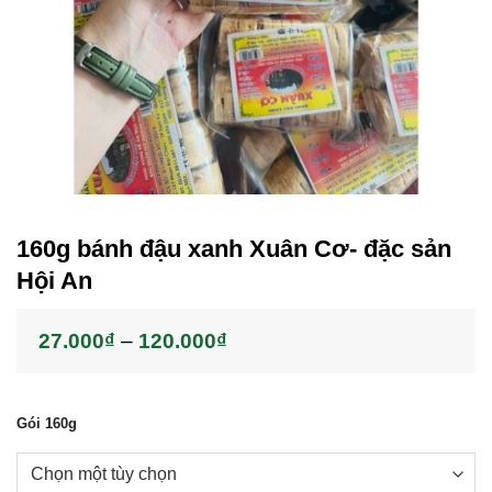
160g bánh đậu xanh Xuân Cơ- đặc sản
Hội An
Khoảng
27.000
₫
–
120.000
₫
giá:
từ
27.000₫
đến
Gói 160g
120.000₫