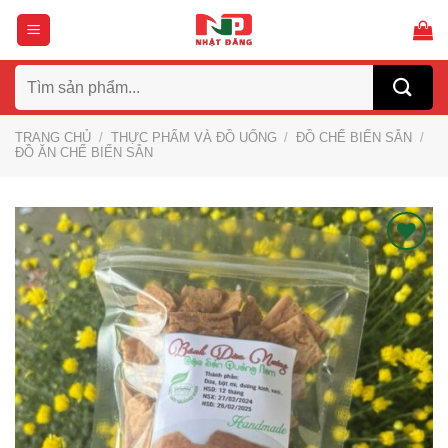
Bỏ
qua
nội
Tìm
dung
kiếm:
TRANG CHỦ
/
THỰC PHẨM VÀ ĐỒ UỐNG
/
ĐỒ CHẾ BIẾN SẴN
/
ĐỒ ĂN CHẾ BIẾN SẴN
Thích