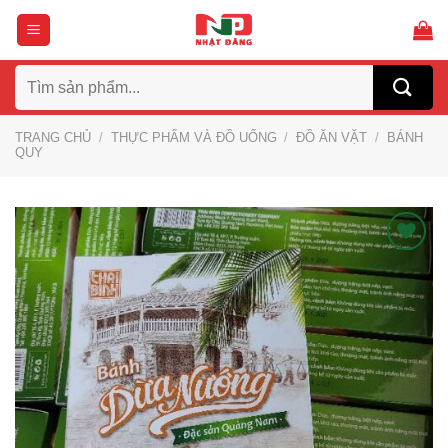
Bỏ
qua
nội
Tìm
dung
kiếm:
TRANG CHỦ
/
THỰC PHẨM VÀ ĐỒ UỐNG
/
ĐỒ ĂN VẶT
/
BÁNH
QUY
Thích