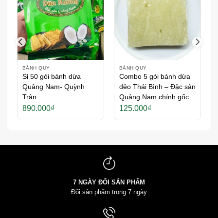
BÁNH QUY
BÁNH QUY
Sỉ 50 gói bánh dừa
Combo 5 gói bánh dừa
Quảng Nam- Quỳnh
dẻo Thái Bình – Đặc sản
Trân
Quảng Nam chính gốc
hoảng
890.000
₫
125.000
₫
á:
ừ
7.000₫
ến
20.000₫
7 NGÀY ĐỔI SẢN PHẨM
Đổi sản phẩm trong 7 ngày