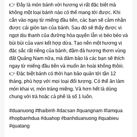
👉 Đây là món bánh với hương vị rất đặc biệt mà
không một loại bánh nào có thể mang tới được. Khi
cắn vào ngay từ miếng đầu tiên, các bạn sẽ cảm nhận
được cái giòn tan của bánh. Sau đó sẽ thấy được vị
ngọt dịu thanh của đường hòa quyện lẫn vị béo béo và
bùi bùi của vani kết hợp dừa. Tạo nên một hương vị
đặc sắc rất riêng của bánh, đậm đà hương thơm vùng
đất Quảng Nam nữa, mà đảm bảo là các bạn sẽ thích
ngay từ miếng đầu tiên và muốn ăn hoài không thôiii.
👉 Đặc biệt bánh có thời hạn bảo quản tới tận 12
tháng, phù hợp với mọi loại đối tượng. Có thể ăn làm
món khai vị, món tráng miệng. Và hơn hết là dùng
chung với trà hoặc cà phê là số 1 luôn.
#duanuong #thaibinh #dacsan #quangnam #lamqua
#hopbanhdua #duahop #banhduanuong #quabieu
#quatang