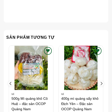
SẢN PHẨM TƯƠNG TỰ
h
Thích
Thích
MÌ
MÌ
500g Mì quảng khô Cô
400g mì quảng sấy khô
Huệ – đặc sản OCOP
Địch Yên – Đặc sản
Quảng Nam
OCOP Quảng Nam