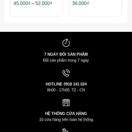
Khoảng
45.000
₫
–
52.000
₫
36.000
₫
giá:
từ
45.000₫
đến
52.000₫
7 NGÀY ĐỔI SẢN PHẨM
Đổi sản phẩm trong 7 ngày
HOTLINE
0918 141 024
8h00 - 17h00, T2 - CN
HỆ THỐNG CỬA HÀNG
10 cửa hàng trên toàn hệ thống