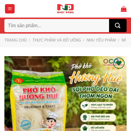
Bỏ
qua
nội
Tìm
dung
kiếm:
TRANG CHỦ
/
THỰC PHẨM VÀ ĐỒ UỐNG
/
NHU YẾU PHẨM
/
MÌ
Thích