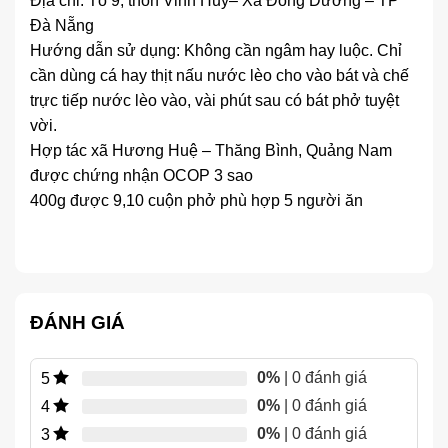
Địa chỉ: Tổ 9, thôn Vinh Huy– Xã Đồng Dương – TP
Đà Nẵng
Hướng dẫn sử dụng: Không cần ngâm hay luộc. Chỉ
cần dùng cá hay thịt nấu nước lèo cho vào bát và chế
trực tiếp nước lèo vào, vài phút sau có bát phở tuyệt
vời.
Hợp tác xã Hương Huệ – Thăng Bình, Quảng Nam
được chứng nhận OCOP 3 sao
400g được 9,10 cuộn phở phù hợp 5 người ăn
ĐÁNH GIÁ
0%
| 0 đánh giá
5
0%
| 0 đánh giá
4
0%
| 0 đánh giá
3