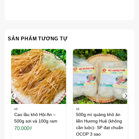
SẢN PHẨM TƯƠNG TỰ
h
Thích
Thích
MÌ
MÌ
Cao lầu khô Hội An –
500g mì quảng khô ăn
500g sợi và 100g ram
liền Hương Huệ (không
cần luộc)- SP đạt chuẩn
70.000
₫
OCOP 3 sao