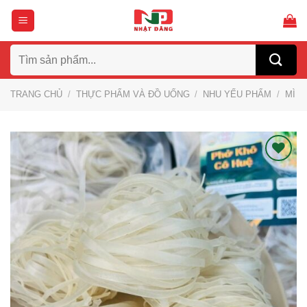
Bỏ
qua
nội
Tìm
dung
kiếm:
TRANG CHỦ
/
THỰC PHẨM VÀ ĐỒ UỐNG
/
NHU YẾU PHẨM
/
MÌ
Thích